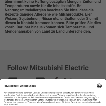
übernimmt keine Haftung bezüglich Mengen, Zeiten und
Temperaturen sowie für die Inhaltsstoffe. Bei
Nahrungsmittelallergien beachten Sie bitte, dass die
Rezepte gängige Allergene wie Milchprodukte, Eier,
Weizen, Sojabohnen, Nüsse etc. enthalten oder Sie mit
diesen in Kontakt kommen können. Bitte prüfen Sie dies
vorab. Darüber hinaus können sich Temperatur- und
Mengenangaben von Land zu Land unterscheiden.
Follow Mitsubishi Electric
Social media approved accounts