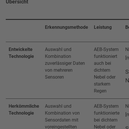
Übersicht
Erkennungsmethode
Leistung
B
Entwickelte
Auswahl und
AEB-System
N
Technologie
Kombination
funktioniert
[
zuverlässiger Daten
auch bei
von mehreren
dichtem
S
Sensoren
Nebel oder
N
starkem
Regen
Herkömmliche
Auswahl und
AEB-System
N
Technologie
Kombination von
funktionierte
[
Sensordaten mit
bei dichtem
voreingestellten
Nebel oder
S