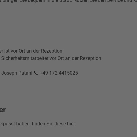
und bringen Sie bequem in die Stadt. Nutzen Sie den Service und
r ist vor Ort an der Rezeption
 Sicherheitsmitarbeiter vor Ort an der Rezeption
, Joseph Patani
📞 +49 172 4415025
er
erpasst haben, finden Sie diese hier: