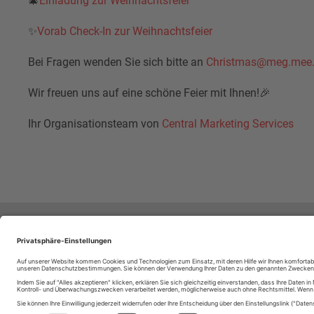
🎄
Einladung zur Weihnachtsfeier
✨
Vorab Check-In zur Weihnachtsfeier
Bei Fragen wenden Sie sich bitte an
Christmas@meg.mee
Wir freuen uns auf eine schöne Feier mit Ihnen!🎉
Ihr Organisationsteam von
Central Marketing Services
Follow Mitsubishi Electric
Social media approved accou