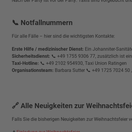
Nach der Party ist vor der Party: Taxis sind vorgebucht 
📞 Notfallnummern
Für alle Fälle – hier sind die wichtigsten Kontakte:
Erste Hilfe / medizinischer Dienst:
Ein Johanniter-Sanitäte
Sicherheitsdienst:
📞
+49 1755 9306 77, zusätzlich ist ein
Taxi-Hotline:
📞
+49 2102 954930, Taxi Union Ratingen
Organisationsteam:
Barbara Sutter
📞
+49 1725 7024 50 
🔗 Alle Neuigkeiten zur Weihnachtsfei
Falls Sie die bisherigen Neuigkeiten zur Weihnachtsfeier v