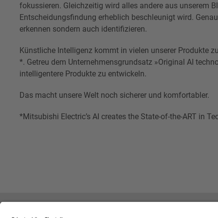
fokussieren. Gleichzeitig wird alles andere aus unserem B
Entscheidungsfindung erheblich beschleunigt wird. Genau 
erkennen sondern auch identifizieren.
Künstliche Intelligenz kommt in vielen unserer Produkte 
*. Getreu dem Unternehmensgrundsatz »Original AI techno
intelligentere Produkte zu entwickeln.
Das macht unsere Welt noch sicherer und komfortabler.
*Mitsubishi Electric’s AI creates the State-of-the-ART in T