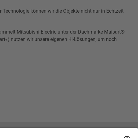
Technologie können wir die Objekte nicht nur in Echtzeit
sammelt Mitsubishi Electric unter der Dachmarke Maisart®
art«) nutzen wir unsere eigenen KI-Lösungen, um noch