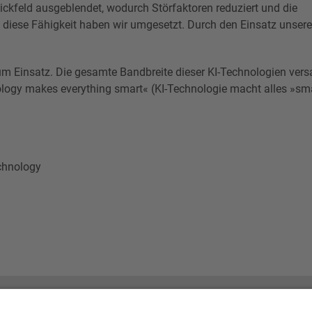
lickfeld ausgeblendet, wodurch Störfaktoren reduziert und die
diese Fähigkeit haben wir umgesetzt. Durch den Einsatz unserer 
zum Einsatz. Die gesamte Bandbreite dieser KI-Technologien ver
logy makes everything smart« (KI-Technologie macht alles »sm
echnology