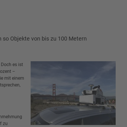
n so Objekte von bis zu 100 Metern
 Doch es ist
rozent –
ie mit einem
tsprechen,
Wahrnehmung
f zu