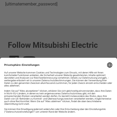
[ultimatemember_password]
Follow Mitsubishi Electric
Social media approved accounts
© 2026 Mitsubishi Electric Europe B.V.
Impressum